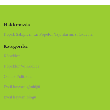
Hakkımızda
Köpek Sahipleri. En Popüler Yayınlarımızı Okuyun.
Kategoriler
Köpekler
Köpekler Ve Kediler
Gizlilik Politikası
Evcil hayvan günlüğü
Evcil hayvan blogu