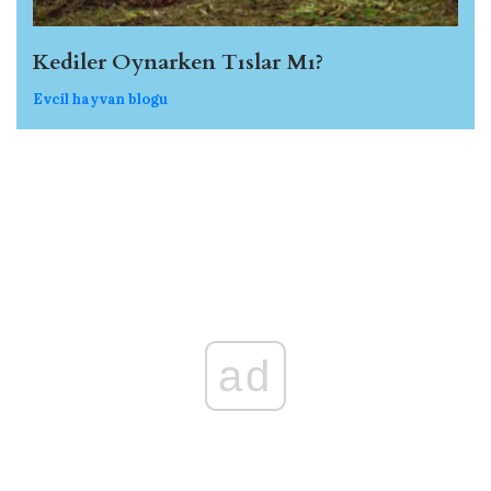
Kediler Oynarken Tıslar Mı?
Evcil hayvan blogu
ad