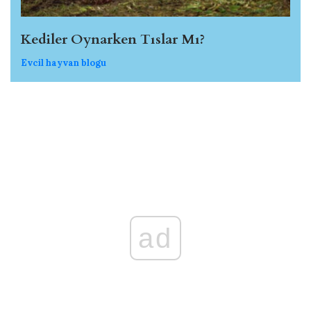
Kediler Oynarken Tıslar Mı?
Evcil hayvan blogu
ad