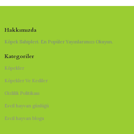
Hakkımızda
Köpek Sahipleri. En Popüler Yayınlarımızı Okuyun.
Kategoriler
Köpekler
Köpekler Ve Kediler
Gizlilik Politikası
Evcil hayvan günlüğü
Evcil hayvan blogu