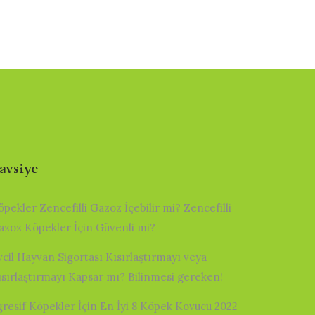
avsiye
öpekler Zencefilli Gazoz İçebilir mi? Zencefilli
azoz Köpekler İçin Güvenli mi?
vcil Hayvan Sigortası Kısırlaştırmayı veya
ısırlaştırmayı Kapsar mı? Bilinmesi gereken!
gresif Köpekler İçin En İyi 8 Köpek Kovucu 2022