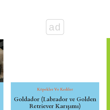
ad
Köpekler Ve Kediler
Goldador (Labrador ve Golden
Retriever Karışımı)