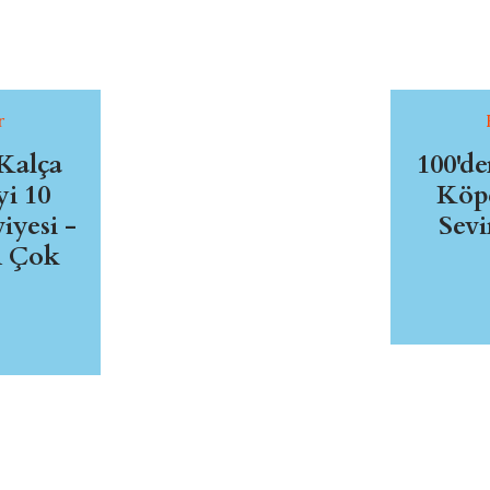
r
Kalça
100'd
yi 10
Köpe
yesi -
Sevi
n Çok