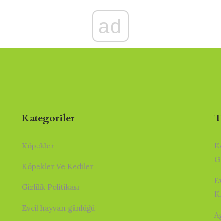
ad
Kategoriler
T
Köpekler
K
G
Köpekler Ve Kediler
E
Gizlilik Politikası
K
Evcil hayvan günlüğü
A